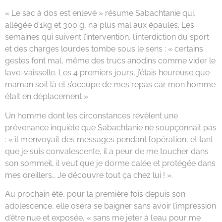
« Le sac à dos est enlevé » résume Sabachtanie qui,
allégée d’1kg et 300 g, n’a plus mal aux épaules. Les
semaines qui suivent l’intervention, l’interdiction du sport
et des charges lourdes tombe sous le sens : « certains
gestes font mal, même des trucs anodins comme vider le
lave-vaisselle. Les 4 premiers jours, j’étais heureuse que
maman soit là et s’occupe de mes repas car mon homme
était en déplacement ».
Un homme dont les circonstances révèlent une
prévenance inquiète que Sabachtanie ne soupçonnait pas
: « il m’envoyait des messages pendant l’opération, et tant
que je suis convalescente, il a peur de me toucher dans
son sommeil, il veut que je dorme calée et protégée dans
mes oreillers… Je découvre tout ça chez lui ! ».
Au prochain été, pour la première fois depuis son
adolescence, elle osera se baigner sans avoir l’impression
d’être nue et exposée, « sans me jeter à l’eau pour me