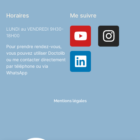
Horaires
Me suivre
LUNDI au VENDREDI 9H30-
18H00
Pour prendre rendez-vous,
vous pouvez utiliser Doctolib
ou me contacter directement
par téléphone ou via
WhatsApp
Mentions légales