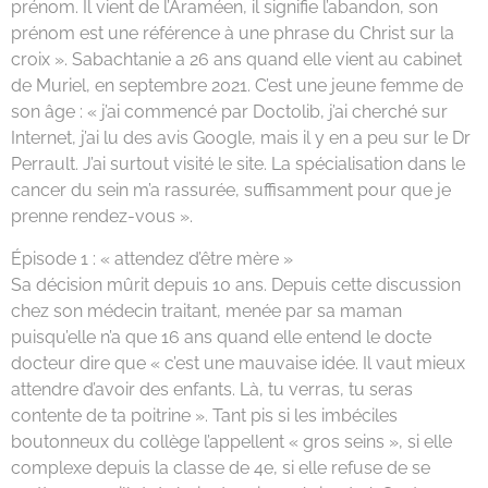
prénom. Il vient de l’Araméen, il signifie l’abandon, son
prénom est une référence à une phrase du Christ sur la
croix ». Sabachtanie a 26 ans quand elle vient au cabinet
de Muriel, en septembre 2021. C’est une jeune femme de
son âge : « j’ai commencé par Doctolib, j’ai cherché sur
Internet, j’ai lu des avis Google, mais il y en a peu sur le Dr
Perrault. J’ai surtout visité le site. La spécialisation dans le
cancer du sein m’a rassurée, suffisamment pour que je
prenne rendez-vous ».
Épisode 1 : « attendez d’être mère »
Sa décision mûrit depuis 10 ans. Depuis cette discussion
chez son médecin traitant, menée par sa maman
puisqu’elle n’a que 16 ans quand elle entend le docte
docteur dire que « c’est une mauvaise idée. Il vaut mieux
attendre d’avoir des enfants. Là, tu verras, tu seras
contente de ta poitrine ». Tant pis si les imbéciles
boutonneux du collège l’appellent « gros seins », si elle
complexe depuis la classe de 4e, si elle refuse de se