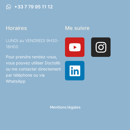
+33 7 79 95 11 12
Horaires
Me suivre
LUNDI au VENDREDI 9H30-
18H00
Pour prendre rendez-vous,
vous pouvez utiliser Doctolib
ou me contacter directement
par téléphone ou via
WhatsApp
Mentions légales