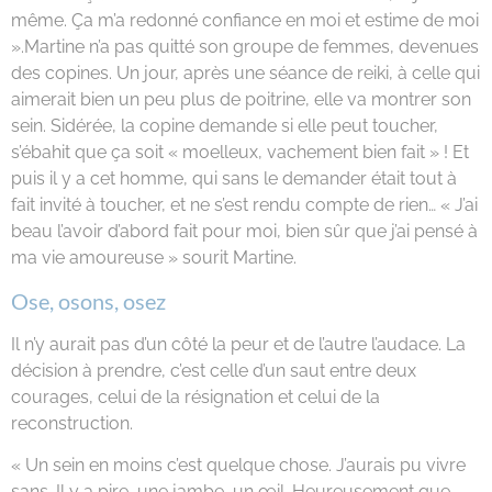
même. Ça m’a redonné confiance en moi et estime de moi
».Martine n’a pas quitté son groupe de femmes, devenues
des copines. Un jour, après une séance de reiki, à celle qui
aimerait bien un peu plus de poitrine, elle va montrer son
sein. Sidérée, la copine demande si elle peut toucher,
s’ébahit que ça soit « moelleux, vachement bien fait » ! Et
puis il y a cet homme, qui sans le demander était tout à
fait invité à toucher, et ne s’est rendu compte de rien… « J’ai
beau l’avoir d’abord fait pour moi, bien sûr que j’ai pensé à
ma vie amoureuse » sourit Martine.
Ose, osons, osez
Il n’y aurait pas d’un côté la peur et de l’autre l’audace. La
décision à prendre, c’est celle d’un saut entre deux
courages, celui de la résignation et celui de la
reconstruction.
« Un sein en moins c’est quelque chose. J’aurais pu vivre
sans. Il y a pire, une jambe, un œil. Heureusement que